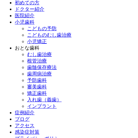
初めての方
ドクター紹介
医院紹介
小児歯科
こどもの予防
こどものむし歯治療
小児矯正
おとな歯科
むし歯治療
根管治療
歯髄保存療法
歯周病治療
予防歯科
審美歯科
矯正歯科
入れ歯（義歯）
インプラント
症例紹介
ブログ
アクセス
感染症対策