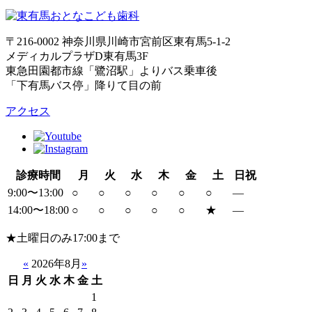
〒216-0002 神奈川県川崎市宮前区東有馬5-1-2
メディカルプラザD東有馬3F
東急田園都市線「鷺沼駅」よりバス乗車後
「下有馬バス停」降りて目の前
アクセス
診療時間
月
火
水
木
金
土
日祝
9:00〜13:00
○
○
○
○
○
○
―
14:00〜18:00
○
○
○
○
○
★
―
★
土曜日のみ17:00まで
«
2026年8月
»
日
月
火
水
木
金
土
1