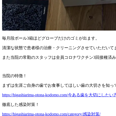
毎月段ボール3箱ほどグローブだけのゴミが出ます。
清潔な状態で患者様の治療・クリーニングさせていただいて
また当院の常勤のスタッフは全員コロナワクチン3回接種済
当院の特徴！
まずは生涯ご自身の歯でお食事してほしい歯の大切さを知っ
https://higashiarima-otona-kodomo.com/今ある歯を大
徹底した感染対策！
https://higashiarima-otona-kodomo.com/category/感染対策/