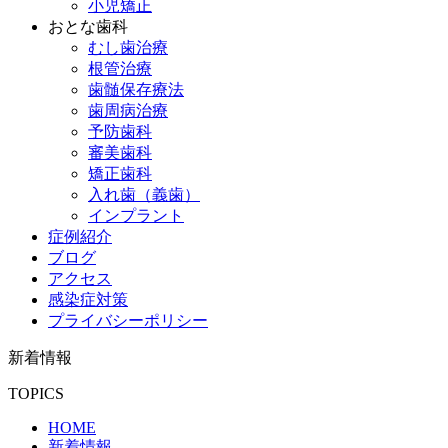
小児矯正
おとな歯科
むし歯治療
根管治療
歯髄保存療法
歯周病治療
予防歯科
審美歯科
矯正歯科
入れ歯（義歯）
インプラント
症例紹介
ブログ
アクセス
感染症対策
プライバシーポリシー
新着情報
TOPICS
HOME
新着情報