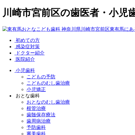
川崎市宮前区の歯医者・小児
初めての方
感染症対策
ドクター紹介
医院紹介
小児歯科
こどもの予防
こどものむし歯治療
小児矯正
おとな歯科
おとなのむし歯治療
根管治療
歯髄保存療法
歯周病治療
予防歯科
審美歯科