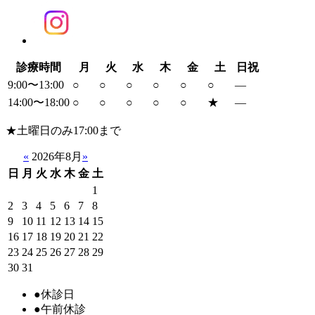
診療時間
月
火
水
木
金
土
日祝
9:00〜13:00
○
○
○
○
○
○
―
14:00〜18:00
○
○
○
○
○
★
―
★
土曜日のみ17:00まで
«
2026年8月
»
日
月
火
水
木
金
土
1
2
3
4
5
6
7
8
9
10
11
12
13
14
15
16
17
18
19
20
21
22
23
24
25
26
27
28
29
30
31
●
休診日
●
午前休診