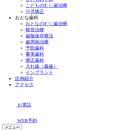
こどものむし歯治療
小児矯正
おとな歯科
おとなのむし歯治療
根管治療
歯髄保存療法
歯周病治療
予防歯科
審美歯科
矯正歯科
入れ歯（義歯）
インプラント
症例紹介
アクセス
お電話
WEB予約
メニュー