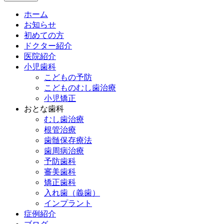
ホーム
お知らせ
初めての方
ドクター紹介
医院紹介
小児歯科
こどもの予防
こどものむし歯治療
小児矯正
おとな歯科
むし歯治療
根管治療
歯髄保存療法
歯周病治療
予防歯科
審美歯科
矯正歯科
入れ歯（義歯）
インプラント
症例紹介