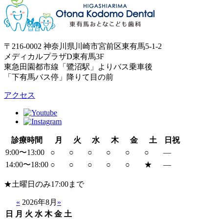
〒216-0002 神奈川県川崎市宮前区東有馬5-1-2
メディカルプラザD東有馬3F
東急田園都市線「鷺沼駅」よりバス乗車後
「下有馬バス停」降りて目の前
アクセス
診療時間
月
火
水
木
金
土
日祝
9:00〜13:00
○
○
○
○
○
○
―
14:00〜18:00
○
○
○
○
○
★
―
★
土曜日のみ17:00まで
«
2026年8月
»
日
月
火
水
木
金
土